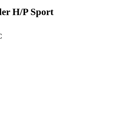
er H/P Sport
С