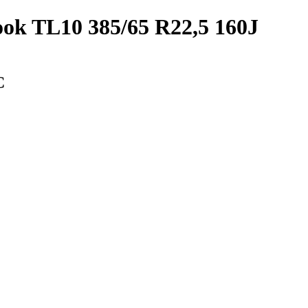
k TL10 385/65 R22,5 160J
С