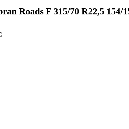
an Roads F 315/70 R22,5 154/
С