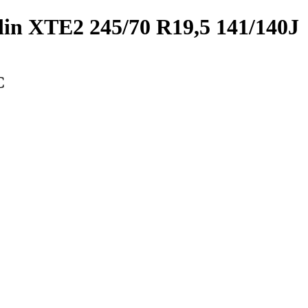
in XTE2 245/70 R19,5 141/140J
С